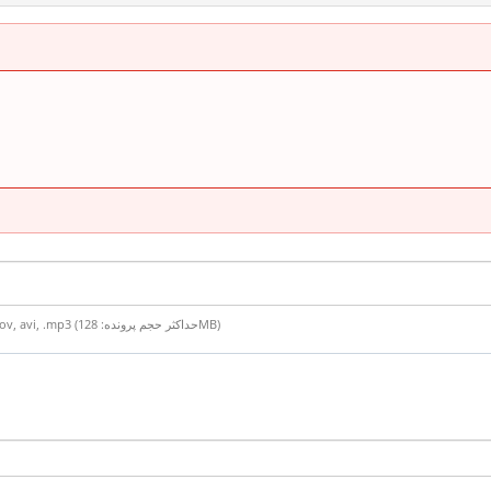
پسوند های مجاز: .jpg, .gif, .jpeg, .png, .pdf, .doc, .docx, .csv, .mp4, .mov, avi, .mp3 (حداکثر حجم پرونده: 128MB)