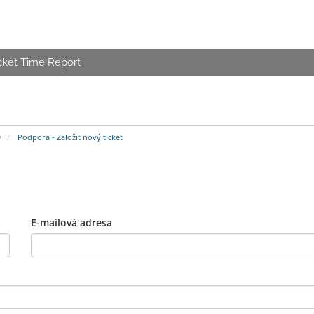
cket Time Report
y
Podpora - Založit nový ticket
E-mailová adresa