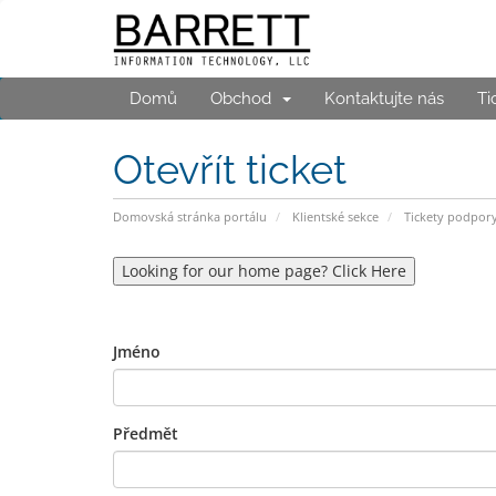
Domů
Obchod
Kontaktujte nás
Ti
Otevřít ticket
Domovská stránka portálu
Klientské sekce
Tickety podpor
Looking for our home page? Click Here
Jméno
Předmět